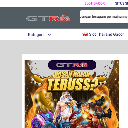
SLOT GACOR
SITUS 
k situs slot server luar negeri thailand super gacor dengan beragam permainannya
Slot Thailand Gacor
Kategori