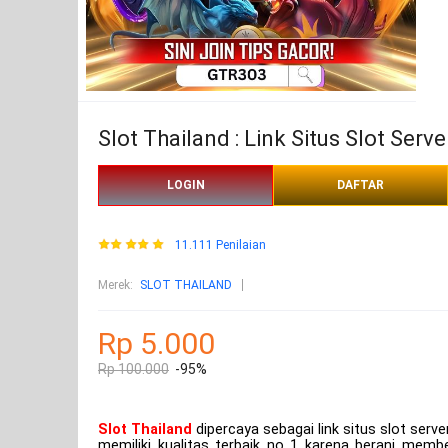
Slot Thailand : Link Situs Slot Ser
LOGIN
DAFTAR
11.111 Penilaian
Merek
:
SLOT THAILAND
Rp 5.000
Rp 100.000
-95%
Slot Thailand
dipercaya sebagai link situs slot ser
memiliki kualitas terbaik no 1 karena berani mem