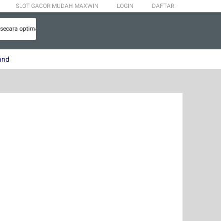
SLOT GACOR MUDAH MAXWIN
LOGIN
DAFTAR
ara optimal kepada seluruh bettor.
land