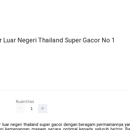
ver Luar Negeri Thailand Super Gacor No 1
Kuantitas
ver luar negeri thailand super gacor dengan beragam permainannya ya
beri kemenangan maxwin secara optimal kepada seluruh bettor. Ba