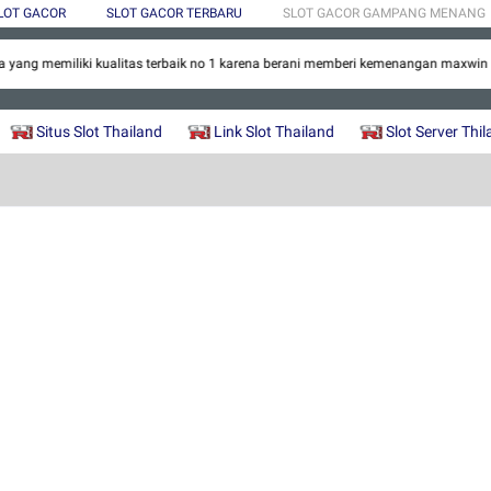
SLOT GACOR
SLOT GACOR TERBARU
SLOT GACOR GAMPANG MENANG
 yang memiliki kualitas terbaik no 1 karena berani memberi kemenangan maxwin sec
Situs Slot Thailand
Link Slot Thailand
Slot Server Thi